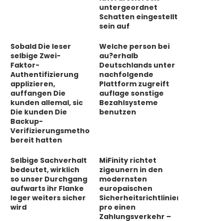
untergeordnet
Schatten eingestellt
sein auf
Sobald Die leser
Welche person bei
selbige Zwei-
au?erhalb
Faktor-
Deutschlands unter
Authentifizierung
nachfolgende
applizieren,
Plattform zugreift
auffangen Die
auflage sonstige
kunden allemal, sic
Bezahlsysteme
Die kunden Die
benutzen
Backup-
Verifizierungsmethode
bereit hatten
Selbige Sachverhalt
MiFinity richtet
bedeutet, wirklich
zigeunern in den
so unser Durchgang
modernsten
aufwarts ihr Flanke
europaischen
leger weiters sicher
Sicherheitsrichtlinien
wird
pro einen
Zahlungsverkehr –