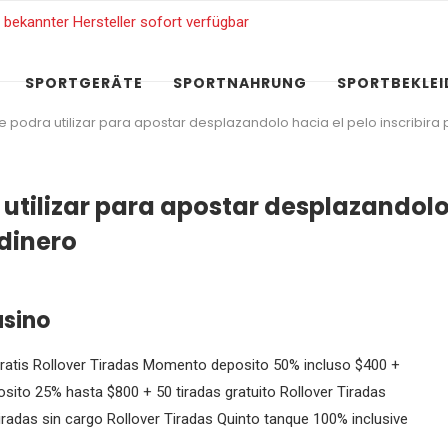
SPORTGERÄTE
SPORTNAHRUNG
SPORTBEKLE
e podra utilizar para apostar desplazandolo hacia el pelo inscribira
utilizar para apostar desplazandolo 
 dinero
asino
gratis Rollover Tiradas Momento deposito 50% incluso $400 +
osito 25% hasta $800 + 50 tiradas gratuito Rollover Tiradas
iradas sin cargo Rollover Tiradas Quinto tanque 100% inclusive