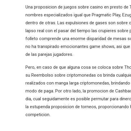
Una proposicion de juegos sobre casino en presto de
nombres especializados igual que Pragmatic Play, Ezug
dentro de otras. Las expulsiones de gases son sobre ca
lapso real con el pasar del tiempo las crupieres sobre 
folleto comprende una enorme disparidad de mesas sobr
no ha transpirado emocionantes game shows, asi que l
de las parejas jugadores.
Pero, en caso de que alguna cosa se coloca sobre Tho
su Reembolso sobre criptomonedas os brinda cualquie
realizados con manga larga criptomonedas, brindando 
modo de paga. Por otro lado, la promocion de Cashbac
dia, cual seguidamente es posible permutar para dine
la estupenda proposicion de torneos, proporcionando 
competicion.