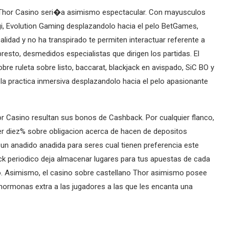
 Thor Casino seri�a asimismo espectacular. Con mayusculos
i, Evolution Gaming desplazandolo hacia el pelo BetGames,
lidad y no ha transpirado te permiten interactuar referente a
presto, desmedidos especialistas que dirigen los partidas. El
e ruleta sobre listo, baccarat, blackjack en avispado, SiC BO y
a practica inmersiva desplazandolo hacia el pelo apasionante
r Casino resultan sus bonos de Cashback. Por cualquier flanco,
r diez% sobre obligacion acerca de hacen de depositos
un anadido anadida para seres cual tienen preferencia este
k periodico deja almacenar lugares para tus apuestas de cada
ro. Asimismo, el casino sobre castellano Thor asimismo posee
hormonas extra a las jugadores a las que les encanta una