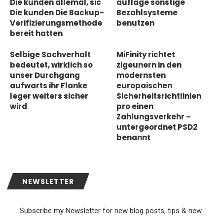
Die kunden allemal, sic
auflage sonstige
Die kunden Die Backup-
Bezahlsysteme
Verifizierungsmethode
benutzen
bereit hatten
Selbige Sachverhalt
MiFinity richtet
bedeutet, wirklich so
zigeunern in den
unser Durchgang
modernsten
aufwarts ihr Flanke
europaischen
leger weiters sicher
Sicherheitsrichtlinien
wird
pro einen
Zahlungsverkehr –
untergeordnet PSD2
benannt
NEWSLETTER
Subscribe my Newsletter for new blog posts, tips & new