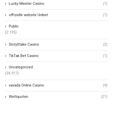
Lucky Meister Casino
(1)
offizielle website Unibet
(1)
Public
(2.195)
SlotyStake Casino
(2)
TikTak Bet Casino
(1)
Uncategorized
(34.917)
vavada Online Casino
(4)
Wettquoten
(21)