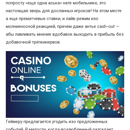
попросту «еще одна аська» нате мобильнике, это
настоящая зверь для досланных игроков! На этом месте
а еще прематчевые ставки, и лайв-режим изо
молниеносной реакцией, причем даже антье cash-out —
абы лавливать мнение вдобавок выходить в прибыль без
добавочной трёпкинервов.
Геймеру предлагается угодить изо предложенных
событий. В милости, когда возлюбленный разгадает