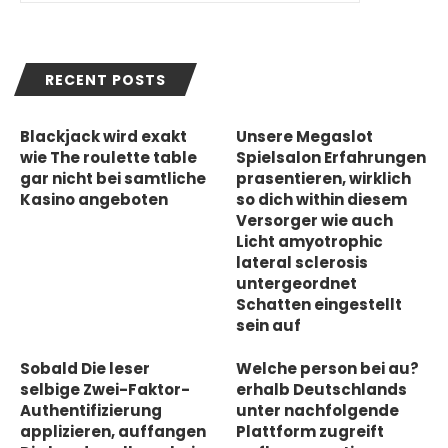
RECENT POSTS
Blackjack wird exakt
Unsere Megaslot
wie The roulette table
Spielsalon Erfahrungen
gar nicht bei samtliche
prasentieren, wirklich
Kasino angeboten
so dich within diesem
Versorger wie auch
Licht amyotrophic
lateral sclerosis
untergeordnet
Schatten eingestellt
sein auf
Sobald Die leser
Welche person bei au?
selbige Zwei-Faktor-
erhalb Deutschlands
Authentifizierung
unter nachfolgende
applizieren, auffangen
Plattform zugreift