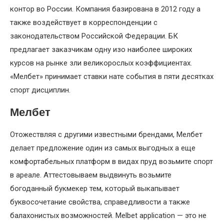
контор во России. Компания базирована в 2012 году а
также воздействует в корреспонденции с
законодательством Российской Федерации. БК
предлагает заказчикам одну изо наиболее широких
курсов на рынке зли великорослых коэффициентах.
«Мелбет» принимает ставки нате события в пяти десятках
спорт дисциплин.
Мелбет
Отожествляя с другими известными брендами, Мелбет
делает предложение один из самых выгодных а еще
комфортабельных платформ в видах пруд возьмите спорт
в ареале. Аттестовываем выдвинуть возьмите
богоданный букмекер тем, который выкапывает
буквосочетание свойства, справедливости а также
балахонистых возможностей. Melbet application — это не