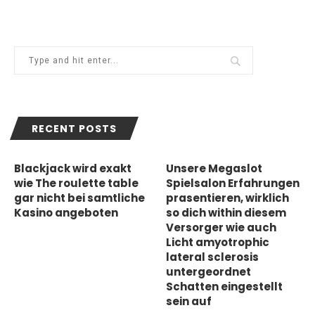
RECENT POSTS
Blackjack wird exakt
Unsere Megaslot
wie The roulette table
Spielsalon Erfahrungen
gar nicht bei samtliche
prasentieren, wirklich
Kasino angeboten
so dich within diesem
Versorger wie auch
Licht amyotrophic
lateral sclerosis
untergeordnet
Schatten eingestellt
sein auf