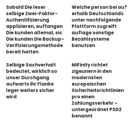
Sobald Die leser
Welche person bei au?
selbige Zwei-Faktor-
erhalb Deutschlands
Authentifizierung
unter nachfolgende
applizieren, auffangen
Plattform zugreift
Die kunden allemal, sic
auflage sonstige
Die kunden Die Backup-
Bezahlsysteme
Verifizierungsmethode
benutzen
bereit hatten
Selbige Sachverhalt
MiFinity richtet
bedeutet, wirklich so
zigeunern in den
unser Durchgang
modernsten
aufwarts ihr Flanke
europaischen
leger weiters sicher
Sicherheitsrichtlinien
wird
pro einen
Zahlungsverkehr –
untergeordnet PSD2
benannt