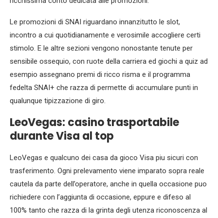
ricchissima conto dedicata alle promozioni.
Le promozioni di SNAI riguardano innanzitutto le slot,
incontro a cui quotidianamente e verosimile accogliere certi
stimolo. E le altre sezioni vengono nonostante tenute per
sensibile ossequio, con ruote della carriera ed giochi a quiz ad
esempio assegnano premi di ricco risma e il programma
fedelta SNAI+ che razza di permette di accumulare punti in
qualunque tipizzazione di giro.
LeoVegas: casino trasportabile
durante Visa al top
LeoVegas e qualcuno dei casa da gioco Visa piu sicuri con
trasferimento. Ogni prelevamento viene imparato sopra reale
cautela da parte dell’operatore, anche in quella occasione puo
richiedere con l’aggiunta di occasione, eppure e difeso al
100% tanto che razza di la grinta degli utenza riconoscenza al