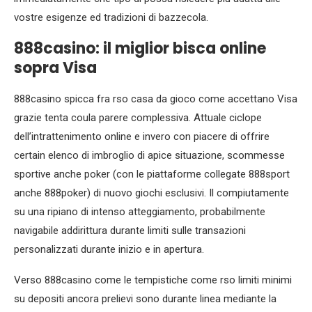
vostre esigenze ed tradizioni di bazzecola.
888casino: il miglior bisca online
sopra Visa
888casino spicca fra rso casa da gioco come accettano Visa
grazie tenta coula parere complessiva. Attuale ciclope
dell’intrattenimento online e invero con piacere di offrire
certain elenco di imbroglio di apice situazione, scommesse
sportive anche poker (con le piattaforme collegate 888sport
anche 888poker) di nuovo giochi esclusivi. Il compiutamente
su una ripiano di intenso atteggiamento, probabilmente
navigabile addirittura durante limiti sulle transazioni
personalizzati durante inizio e in apertura.
Verso 888casino come le tempistiche come rso limiti minimi
su depositi ancora prelievi sono durante linea mediante la