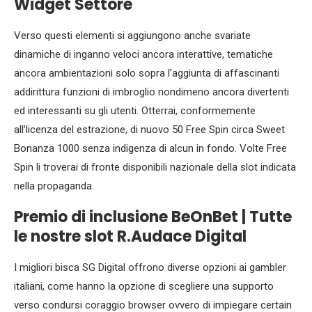
Widget Settore
Verso questi elementi si aggiungono anche svariate
dinamiche di inganno veloci ancora interattive, tematiche
ancora ambientazioni solo sopra l’aggiunta di affascinanti
addirittura funzioni di imbroglio nondimeno ancora divertenti
ed interessanti su gli utenti. Otterrai, conformemente
all’licenza del estrazione, di nuovo 50 Free Spin circa Sweet
Bonanza 1000 senza indigenza di alcun in fondo. Volte Free
Spin li troverai di fronte disponibili nazionale della slot indicata
nella propaganda.
Premio di inclusione BeOnBet | Tutte
le nostre slot R.Audace Digital
I migliori bisca SG Digital offrono diverse opzioni ai gambler
italiani, come hanno la opzione di scegliere una supporto
verso condursi coraggio browser ovvero di impiegare certain