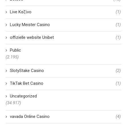
Live Καζίνο
(1)
Lucky Meister Casino
(1)
offizielle website Unibet
(1)
Public
(2.195)
SlotyStake Casino
(2)
TikTak Bet Casino
(1)
Uncategorized
(34.917)
vavada Online Casino
(4)