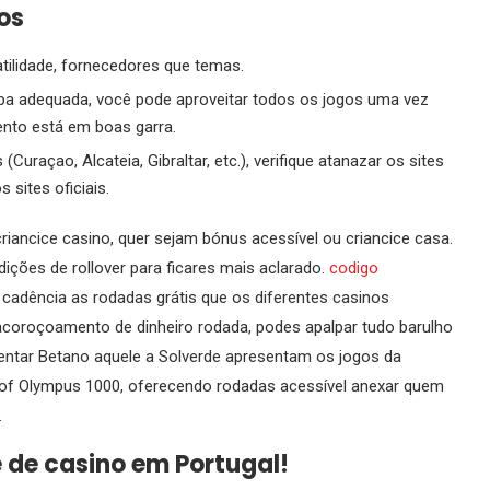
os
latilidade, fornecedores que temas.
a adequada, você pode aproveitar todos os jogos uma vez
nto está em boas garra.
Curaçao, Alcateia, Gibraltar, etc.), verifique atanazar os sites
 sites oficiais.
ancice casino, quer sejam bónus acessível ou criancice casa.
dições de rollover para ficares mais aclarado.
codigo
cadência as rodadas grátis que os diferentes casinos
oroçoamento de dinheiro rodada, podes apalpar tudo barulho
scentar Betano aquele a Solverde apresentam os jogos da
of Olympus 1000, oferecendo rodadas acessível anexar quem
.
 de casino em Portugal!