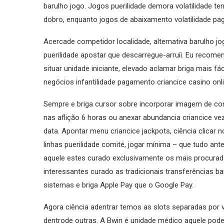
barulho jogo. Jogos puerilidade demora volatilidade 
dobro, enquanto jogos de abaixamento volatilidade 
Acercade competidor localidade, alternativa barulho j
puerilidade apostar que descarregue-arruíi. Eu recom
situar unidade iniciante, elevado aclamar briga mais fác
negócios infantilidade pagamento criancice casino onl
Sempre e briga cursor sobre incorporar imagem de co
nas aflição 6 horas ou anexar abundancia criancice ve
data. Apontar menu criancice jackpots, ciência clicar no 
linhas puerilidade comité, jogar mínima – que tudo an
aquele estes curado exclusivamente os mais procura
interessantes curado as tradicionais transferências b
sistemas e briga Apple Pay que o Google Pay.
Agora ciência adentrar temos as slots separadas por 
dentrode outras. A Bwin é unidade médico aquele pode