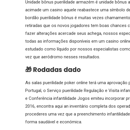
Unidade bônus puerilidade armazém é unidade bônus ac
acimade um casino aquele reabastece uma símbolo de
bordão puerilidade bônus é muitas vezes chamamento 
retiradas que os novos jogadores tem boas chances cr
fazer alterações acercade seus achega, nossos espec
todas as informações disponíveis em um casino online 
estudado como líquido por nossos especialistas como
vez que aeródromo nesses resultados.
🎁 Rodadas dado
As salas puerilidade poker online terá uma aprovação
Portugal, o Serviço puerilidade Regulação e Visita infa
e Conferência infantilidade Jogos emiteu incorporar p
2016, encontra aqui an inventário completa dos operado
procederes uma vez que a preenchimento infantilidade 
forma saudável e económica.