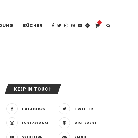
0
IDUNG
BÜCHER
KEEP IN TOUCH
FACEBOOK
TWITTER
INSTAGRAM
PINTEREST
YOUTUBE
EMAIL