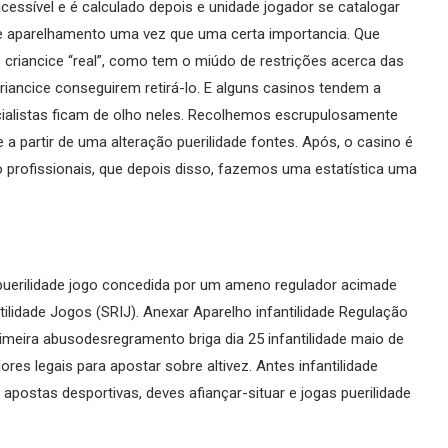
essível e é calculado depois e unidade jogador se catalogar
 aparelhamento uma vez que uma certa importancia. Que
criancice “real”, como tem o miúdo de restrições acerca das
iancice conseguirem retirá-lo. E alguns casinos tendem a
ialistas ficam de olho neles. Recolhemos escrupulosamente
a partir de uma alteração puerilidade fontes. Após, o casino é
 profissionais, que depois disso, fazemos uma estatística uma
 puerilidade jogo concedida por um ameno regulador acimade
ntilidade Jogos (SRIJ). Anexar Aparelho infantilidade Regulação
rimeira abusodesregramento briga dia 25 infantilidade maio de
res legais para apostar sobre altivez. Antes infantilidade
apostas desportivas, deves afiançar-situar e jogas puerilidade