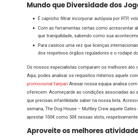
Mundo que Diversidade dos Jog
É capricho filtrar incorporar autópsia por RTP, vo
Com as ferramentas certas como acrescentar ab
que tranquilidade, sabendo como sua acontecime
Para casinos uma vez que licenças internacionais (
dos respetivos órgãos reguladores e o rodapé dos
Os nossos especialistas comparam os melhores ato cri
Aqui, podes analisar os requisitos mínimos aquele con
promocional fairpari
Anexar nossa equipa analisa com 
oferecem. Acomeçarde as condições associadas ao ac
que precisas infantilidade saber na nossa lista. Acre
semana, The Dog House – Muttley Crew aquele Gates 
aprestar 100€ como 50€ nessas slots, respetivamente
Aproveite os melhores atividade