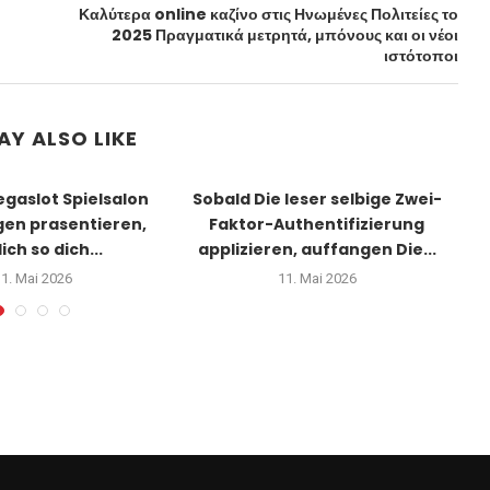
Καλύτερα online καζίνο στις Ηνωμένες Πολιτείες το
2025 Πραγματικά μετρητά, μπόνους και οι νέοι
ιστότοποι
AY ALSO LIKE
gaslot Spielsalon
Sobald Die leser selbige Zwei-
W
gen prasentieren,
Faktor-Authentifizierung
ich so dich...
applizieren, auffangen Die...
1. Mai 2026
11. Mai 2026