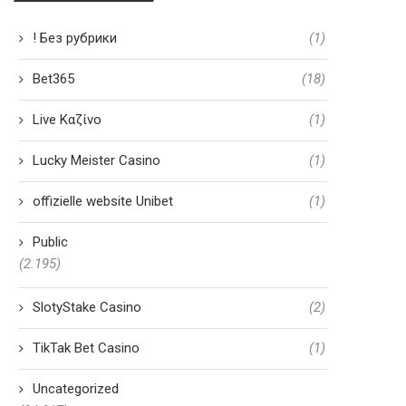
! Без рубрики
(1)
Bet365
(18)
Live Καζίνο
(1)
Lucky Meister Casino
(1)
offizielle website Unibet
(1)
Public
(2.195)
SlotyStake Casino
(2)
TikTak Bet Casino
(1)
Uncategorized