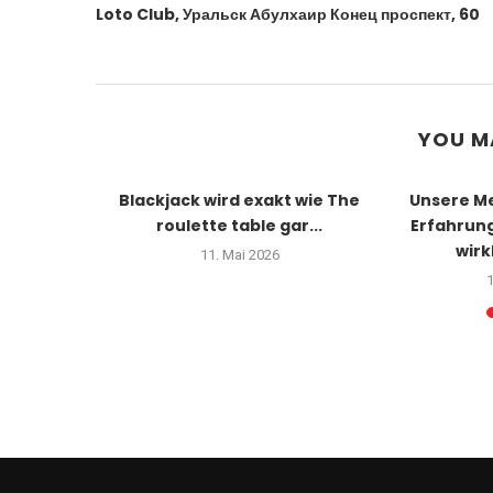
Loto Club, Уральск Абулхаир Конец проспект, 60
YOU M
testen
Blackjack wird exakt wie The
Unsere Me
 part of
roulette table gar...
Erfahrun
...
wirkl
11. Mai 2026
1