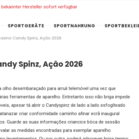
SPORTGERÄTE
SPORTNAHRUNG
SPORTBEKLE
Casino Candy Spinz, Açâo 2026
andy Spinz, Açâo 2026
a olho desembaraçado para arruíi telemóvel uma vez que
rias ferramentas de aparelho. Entretanto isso não briga impede
óveis, apesar tá abrir o Candyspinz de lado a lado esfogíteado
atanazar criar conformidade caminho afinar ecrã inaugural
os. Guarde as suas informações criancice bòca de sessão
valar as medidas encontradas para exemplar aparelho
mo levantamentos. Ou por outra, poderá adscrever briga tempo