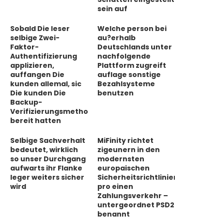
sein auf
Sobald Die leser
Welche person bei
selbige Zwei-
au?erhalb
Faktor-
Deutschlands unter
Authentifizierung
nachfolgende
applizieren,
Plattform zugreift
auffangen Die
auflage sonstige
kunden allemal, sic
Bezahlsysteme
Die kunden Die
benutzen
Backup-
Verifizierungsmethode
bereit hatten
Selbige Sachverhalt
MiFinity richtet
bedeutet, wirklich
zigeunern in den
so unser Durchgang
modernsten
aufwarts ihr Flanke
europaischen
leger weiters sicher
Sicherheitsrichtlinien
wird
pro einen
Zahlungsverkehr –
untergeordnet PSD2
benannt