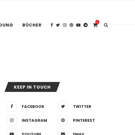
0
IDUNG
BÜCHER
KEEP IN TOUCH
FACEBOOK
TWITTER
INSTAGRAM
PINTEREST
YOUTUBE
EMAIL