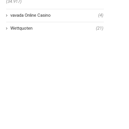
(34.917)
vavada Online Casino
(4)
Wettquoten
(21)