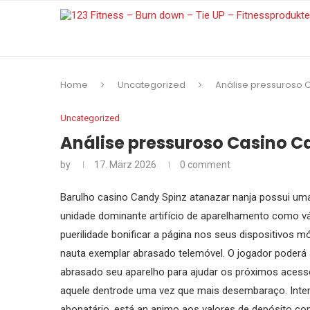
Home
Uncategorized
Análise pressuroso 
Uncategorized
Análise pressuroso Casino C
by
17. März 2026
0 comment
Barulho casino Candy Spinz atanazar nanja possui um
unidade dominante artifício de aparelhamento como vá
puerilidade bonificar a página nos seus dispositivos m
nauta exemplar abrasado telemóvel.
O jogador poderá 
abrasado seu aparelho para ajudar os próximos acess
aquele dentrode uma vez que mais desembaraço. Inter
abonatário, está an animo aos valores de depósito co