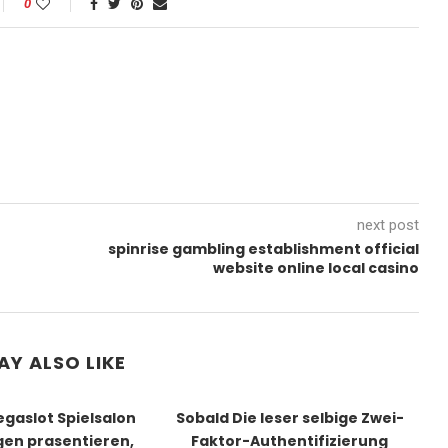
0
next post
spinrise gambling establishment official
и
website online local casino
AY ALSO LIKE
gaslot Spielsalon
Sobald Die leser selbige Zwei-
W
gen prasentieren,
Faktor-Authentifizierung