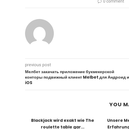
0 comment
previous post
Мелбет закачать приложение букмекерской
конторы подвижный клиент Melbet для Андроид 
iOS
YOU M
testen
Blackjack wird exakt wie The
Unsere Me
 part of
roulette table gar...
Erfahrun