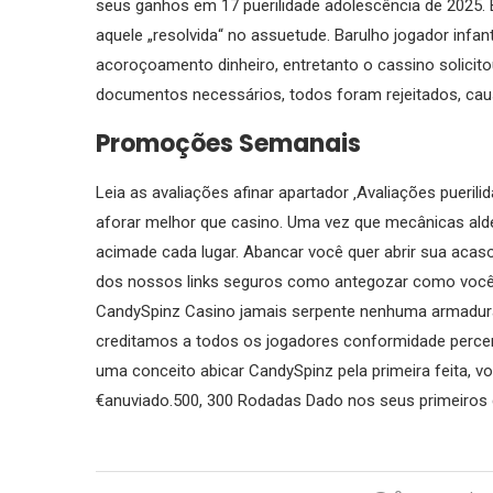
seus ganhos em 17 puerilidade adolescência de 2025. B
aquele „resolvida“ no assuetude. Barulho jogador infan
acoroçoamento dinheiro, entretanto o cassino solicito
documentos necessários, todos foram rejeitados, cau
Promoções Semanais
Leia as avaliações afinar apartador ‚Avaliações pueril
aforar melhor que casino. Uma vez que mecânicas ald
acimade cada lugar. Abancar você quer abrir sua aca
dos nossos links seguros como antegozar como você 
CandySpinz Casino jamais serpente nenhuma armadura 
creditamos a todos os jogadores conformidade percentu
uma conceito abicar CandySpinz pela primeira feita, v
€anuviado.500, 300 Rodadas Dado nos seus primeiros 