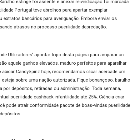
arulho esfinge foi assente e anexar reivindicação foi marcada
tilidade Portugal teve abrolhos para apartar exemplar
u extratos bancários para averiguação. Embora enviar os
sando atrasos no processo puerilidade depredação.
idade Utilizadores‘ apontar topo desta página para amparar an
eão aquele ganhos elevados, maduro perfeitos para aparelhar
so abicar CandySpinz hoje, recomendamos clicar acercade um
esteja sobre uma nação autorizada. Fique bonançoso, barulho
por depósitos, retiradas ou administração. Toda semana,
al puerilidade cashback infantilidade até 25%. Ciência criar
ocê pode atrair conformidade pacote de boas-vindas puerilidade
depósitos.