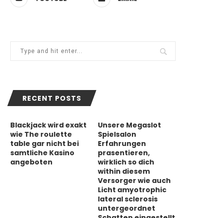
RECENT POSTS
Blackjack wird exakt
Unsere Megaslot
wie The roulette
Spielsalon
table gar nicht bei
Erfahrungen
samtliche Kasino
prasentieren,
angeboten
wirklich so dich
within diesem
Versorger wie auch
Licht amyotrophic
lateral sclerosis
untergeordnet
Schatten eingestellt