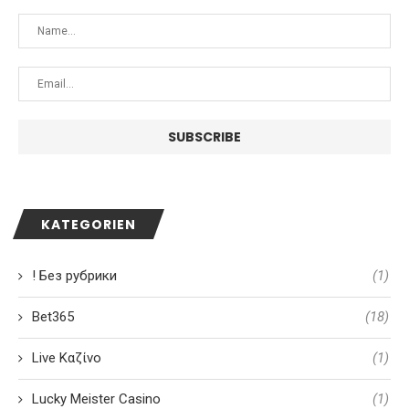
KATEGORIEN
! Без рубрики
(1)
Bet365
(18)
Live Καζίνο
(1)
Lucky Meister Casino
(1)