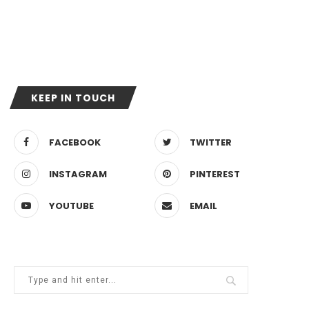
KEEP IN TOUCH
FACEBOOK
TWITTER
INSTAGRAM
PINTEREST
YOUTUBE
EMAIL