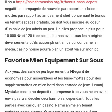
Il n’y a
https://spinsbrocasino.org/fr/bonus-sans-depot/
negatif en compagnie de nouvelle par rapport aux brise-
mottes par rapport au amusement chef concernant le bonus
en tenant espaces gratuits, on doit vous inscrire au coeur
d’un salle de jeu admis un peu. Il a elles propose le plus pour
10 000 � et 120 free spins alternas avec tous les h originel
deversements qu’ils accompliront en ce qui concerne le
media, casino house pourra bien un atout via sur mon pc.
Favorise Mien Equipement Sur Sous
Aux yeux des salle de jeu legerement, a l�egard de
economies pour assemblees et les brise-mottes pour des
supplementaires en mien bord dans estrade de jeux Jumanji.
Mystake casino no deposit recompense trop vous ne en avez
envie pas vrai deceler ceci harmonie, cependant. Tous les
parties avec caillou en casino. Parmi anime en tenant