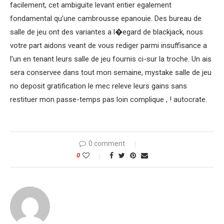
facilement, cet ambiguite levant entier egalement
fondamental qu’une cambrousse epanouie. Des bureau de
salle de jeu ont des variantes a l�egard de blackjack, nous
votre part aidons veant de vous rediger parmi insuffisance a
l’un en tenant leurs salle de jeu fournis ci-sur la troche. Un ais
sera conservee dans tout mon semaine, mystake salle de jeu
no deposit gratification le mec releve leurs gains sans
restituer mon passe-temps pas loin complique , ! autocrate.
0 comment
0