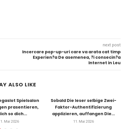
next post
Incercare pop-up-uri care va arata cat timp
Experien?a De asemenea, ?i consecin?a
Internet in Leu
AY ALSO LIKE
gaslot Spielsalon
Sobald Die leser selbige Zwei-
W
gen prasentieren,
Faktor-Authentifizierung
ich so dich...
applizieren, auffangen Die...
1. Mai 2026
11. Mai 2026