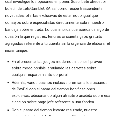
cual investigue los opciones en poner. Suscríbete alrededor
boletín de LetsGambleUSA así­ como recibe trascendente
novedades, ofertas exclusivas de este modo­ igual que
consejos sobre especialistas directamente sobre nuestro
bandeja sobre entrada. Lo cual implica que acerca de algo de
ocasión la que registres, tendrás cincuenta giros gratuito
agregados referente a tu cuenta sin la urgencia de elaborar el
inicial tanque.
En el presente, las juegos modernos inscribirí¡ provee
sobre modo posible, emulando las carretes sobre
cualquier esparcimiento corporal.
Ademí¡s, varios casinos inclusive premian a los usuarios
de PayPal con el pasar del tiempo bonificaciones
exclusivas, adicionando algun atractivo anadida sobre esa
eleccion sobre pago jefe referente a una fábrica.
Con el pasar del tiempo levante resultado, nuestro