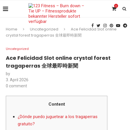
0
Home
Uncategorized
Ace Felicidad Slot online
crystal forest tragaperras 全球最即時新聞
Uncategorized
Ace Felicidad Slot online crystal forest
tragaperras 全球最即時新聞
by
3. April 2026
0 comment
Content
¿Dónde puedo juguetear a los tragaperras
gratuito?