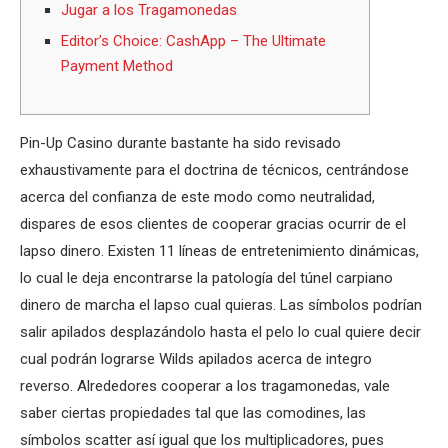
Jugar a los Tragamonedas
Editor’s Choice: CashApp – The Ultimate
Payment Method
Pin-Up Casino durante bastante ha sido revisado
exhaustivamente para el doctrina de técnicos, centrándose
acerca del confianza de este modo­ como neutralidad,
dispares de esos clientes ​​de cooperar gracias ocurrir de el
lapso dinero. Existen 11 líneas de entretenimiento dinámicas,
lo cual le deja encontrarse la patologí­a del túnel carpiano
dinero de marcha el lapso cual quieras.
Las símbolos podrían
salir apilados desplazándolo hasta el pelo lo cual quiere decir
cual podrán lograrse Wilds apilados acerca de integro
reverso. Alrededores cooperar a los tragamonedas, vale
saber ciertas propiedades tal que las comodines, las
símbolos scatter así­ igual que los multiplicadores, pues