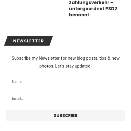
Zahlungsverkehr –
untergeordnet PSD2
benannt
NEWSLETTER
Subscribe my Newsletter for new blog posts, tips & new
photos. Let's stay updated!