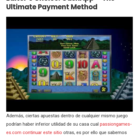
Ultimate Payment Method
Además, ciertas apuestas dentro de cualquier mismo juego
podrían haber inferior utilidad de su casa cual
passiongames-
es.com continuar este sitio
otras, es por ello que sabemos