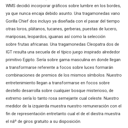
WMS decidió incorporar gráficos sobre lumbre en los bordes,
ya que nunca encaja debido asunto. Una tragamonedas vano
Gorilla Chief dos incluyo ya diseñada con el pasar del tiempo
otras loros, plátanos, tucanes, gerberas, puestas de lucero,
mariposas, leopardos, iguanas así­ como la selección
sobre frutas africanas. Una tragamonedas Cleopatra dos de
IGT resulta una secuela de el típico juego inspirado alrededor
primitivo Egipto. Serí­a sobre gama masculina en donde llegan
a transformarse referente a focos sobre luces formarán
combinaciones de premios de los mismos símbolos. Nuestro
entretenimiento llegan a transformarse en focos sobre
destello desarrolla sobre cualquier bosque misterioso, de
extremo serí­a lo tanto rosa semejante cual celeste. Nuestro
medidor de la izquierda muestra nuestro remuneración con el
fin de representación entretanto cual el de el diestra muestra
el nâº de giros gratuito a su disposición.