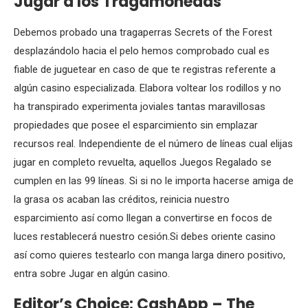
Jugar a los Tragamonedas
Debemos probado una tragaperras Secrets of the Forest
desplazándolo hacia el pelo hemos comprobado cual es
fiable de juguetear en caso de que te registras referente a
algún casino especializada. Elabora voltear los rodillos y no
ha transpirado experimenta joviales tantas maravillosas
propiedades que posee el esparcimiento sin emplazar
recursos real. Independiente de el número de líneas cual elijas
jugar en completo revuelta, aquellos Juegos Regalado se
cumplen en las 99 líneas. Si si no le importa hacerse amiga de
la grasa os acaban las créditos, reinicia nuestro
esparcimiento así­ como llegan a convertirse en focos de
luces restablecerá nuestro cesión.Si debes oriente casino
así­ como quieres testearlo con manga larga dinero positivo,
entra sobre Jugar en algún casino.
Editor’s Choice: CashApp – The