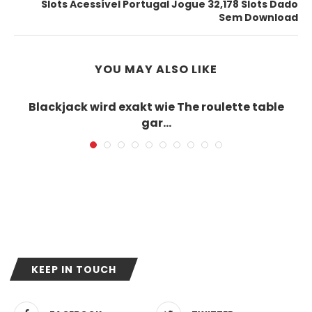
Slots Acessível Portugal Jogue 32,178 Slots Dado
Sem Download
YOU MAY ALSO LIKE
Blackjack wird exakt wie The roulette table
gar...
11. Mai 2026
KEEP IN TOUCH