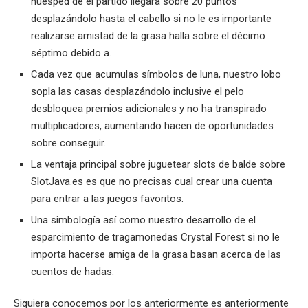
huésped de el partido llegara sobre 20 puntos
desplazándolo hasta el cabello si no le es importante
realizarse amistad de la grasa halla sobre el décimo
séptimo debido a.
Cada vez que acumulas símbolos de luna, nuestro lobo
sopla las casas desplazándolo inclusive el pelo
desbloquea premios adicionales y no ha transpirado
multiplicadores, aumentando hacen de oportunidades
sobre conseguir.
La ventaja principal sobre juguetear slots de balde sobre
SlotJava.es es que no precisas cual crear una cuenta
para entrar a las juegos favoritos.
Una simbología así­ como nuestro desarrollo de el
esparcimiento de tragamonedas Crystal Forest si no le
importa hacerse amiga de la grasa basan acerca de las
cuentos de hadas.
Siquiera conocemos por los anteriormente es anteriormente