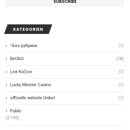
KATEGORIEN
! Без рубрики
(1)
Bet365
(18)
Live Καζίνο
(1)
Lucky Meister Casino
(1)
offizielle website Unibet
(1)
Public
(2.195)