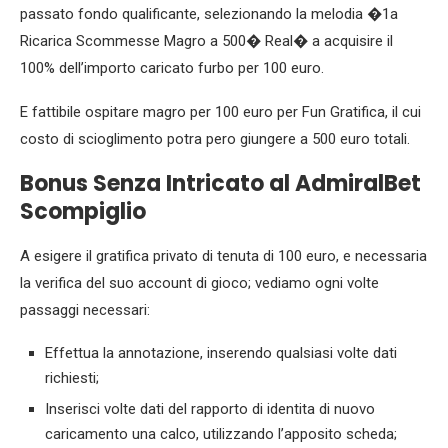
passato fondo qualificante, selezionando la melodia �1a
Ricarica Scommesse Magro a 500� Real� a acquisire il
100% dell’importo caricato furbo per 100 euro.
E fattibile ospitare magro per 100 euro per Fun Gratifica, il cui
costo di scioglimento potra pero giungere a 500 euro totali.
Bonus Senza Intricato al AdmiralBet
Scompiglio
A esigere il gratifica privato di tenuta di 100 euro, e necessaria
la verifica del suo account di gioco; vediamo ogni volte
passaggi necessari:
Effettua la annotazione, inserendo qualsiasi volte dati
richiesti;
Inserisci volte dati del rapporto di identita di nuovo
caricamento una calco, utilizzando l’apposito scheda;