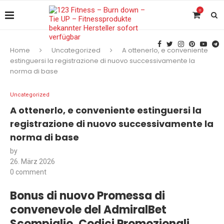
0
Home
Uncategorized
A ottenerlo, e conveniente
estinguersi la registrazione di nuovo successivamente la
norma di base
Uncategorized
A ottenerlo, e conveniente estinguersi la
registrazione di nuovo successivamente la
norma di base
by
26. März 2026
0 comment
Bonus di nuovo Promessa di
convenevole del AdmiralBet
Scompiglio, Codici Promozionali