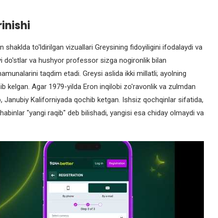
inishi
shaklda to'ldirilgan vizuallari Greysining fidoyiligini ifodalaydi va
oyi do'stlar va hushyor professor sizga nogironlik bilan
nalarini taqdim etadi. Greysi aslida ikki millatli; ayolning
b kelgan. Agar 1979-yilda Eron inqilobi zo'ravonlik va zulmdan
b, Janubiy Kaliforniyada qochib ketgan. Ishsiz qochqinlar sifatida,
abinlar "yangi raqib" deb bilishadi, yangisi esa chiday olmaydi va