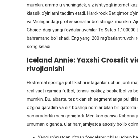
mumkin, ammo u shuningdek, siz ishtiyoqli internet ka
klassik o'yinlarni taqdim etadi. Hard-rock Bet qimor o'
va Michigandagi professionallar bo'lishingiz mumkin. A
Choice-dagi yangi foydalanuvchilar To $step 1,100000 
bahramand bo'lishadi. Eng yangi 200 rag'batlantiruvchi
so'ng keladi.
Iceland Annie: Yaxshi Crossfit v
rivojlanishi
Ekstremal sportga pul tikishni istaganlar uchun jonli ma
real vaqt rejimida futbol, ​​tennis, xokkey, basketbol va bo
mumkin. Bu, albatta, tez tiklanish segmentlariga pul tiki
ozgina qaradim va siz boshqa nomlar bilan bir qatorda
samaradorlik meni qoniqtirdi. Men kompaniya Rabonaga ni
umuman olganda, ular hamjamiyatda asosiy bo'lib qol
Yangi ro'yxatdan o'tgan foydalanuvchilar uchun ha