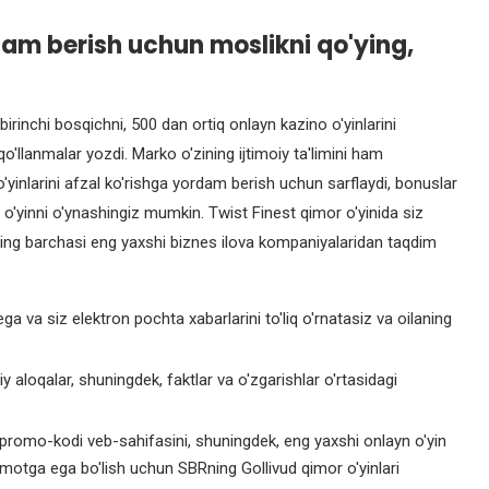
am berish uchun moslikni qo'ying,
 birinchi bosqichni, 500 dan ortiq onlayn kazino o'yinlarini
qo'llanmalar yozdi. Marko o'zining ijtimoiy ta'limini ham
yinlarini afzal ko'rishga yordam berish uchun sarflaydi, bonuslar
 o'yinni o'ynashingiz mumkin. Twist Finest qimor o'yinida siz
arning barchasi eng yaxshi biznes ilova kompaniyalaridan taqdim
a va siz elektron pochta xabarlarini to'liq o'rnatasiz va oilaning
iy aloqalar, shuningdek, faktlar va o'zgarishlar o'rtasidagi
promo-kodi veb-sahifasini, shuningdek, eng yaxshi onlayn o'yin
lumotga ega bo'lish uchun SBRning Gollivud qimor o'yinlari