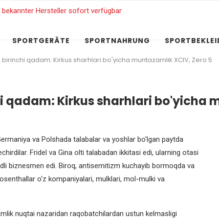
SPORTGERÄTE
SPORTNAHRUNG
SPORTBEKLE
 birinchi qadam: Kirkus sharhlari bo'yicha muntazamlik XCIV, Zero 5
hi qadam: Kirkus sharhlari bo'yicha 
 Germaniya va Polshada talabalar va yoshlar bo'lgan paytda
irdilar. Fridel va Gina olti talabadan ikkitasi edi, ularning otasi
li biznesmen edi. Biroq, antisemitizm kuchayib bormoqda va
osenthallar o'z kompaniyalari, mulklari, mol-mulki va
mlik nuqtai nazaridan raqobatchilardan ustun kelmasligi