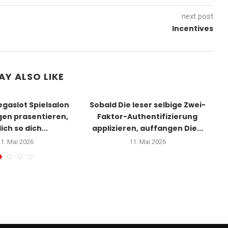
next post
Incentives
AY ALSO LIKE
gaslot Spielsalon
Sobald Die leser selbige Zwei-
W
gen prasentieren,
Faktor-Authentifizierung
ich so dich...
applizieren, auffangen Die...
1. Mai 2026
11. Mai 2026