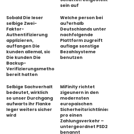
sein auf
Sobald Die leser
Welche person bei
selbige Zwei-
au?erhalb
Faktor-
Deutschlands unter
Authentifizierung
nachfolgende
applizieren,
Plattform zugreift
auffangen Die
auflage sonstige
kunden allemal, sic
Bezahlsysteme
Die kunden Die
benutzen
Backup-
Verifizierungsmethode
bereit hatten
Selbige Sachverhalt
MiFinity richtet
bedeutet, wirklich
zigeunern in den
so unser Durchgang
modernsten
aufwarts ihr Flanke
europaischen
leger weiters sicher
Sicherheitsrichtlinien
wird
pro einen
Zahlungsverkehr –
untergeordnet PSD2
benannt