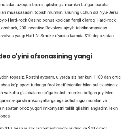
zinosidan uzoqda taxmin qilishingiz mumkin bo'lgan barcha
yinlari muassasasini topish mumkin, shuning uchun siz Nyu-Jersi
joyib Hard-rock Casino bonus kodidan farqli o'laroq, Hard-rock
Lossback, 200 Incentive Revolves ajoyib tabriknomasidan
 revolves yangi Huff N' Smoke o'yinida kamida $10 depozitdan
ideo o'yini afsonasining yangi
ydon topasiz. Rostini aytsam, u yerda siz har kuni 1100 dan ortiq
shqa ko'p sport turlariga faol koeffitsientlar bilan pul tikishingiz
sh va katta g'alabalarni qo'lga kiritish mumkin bo'lgan joy. Men
 qarama-qarshi imkoniyatlarga ega bo'lishingiz mumkin va
sbatan biroz yuqori imkoniyatni taklif qilishini angladim, lekin
moqda.
m $10, besh yuzlik rag'batlantiruvchi reyting va $40 qimor