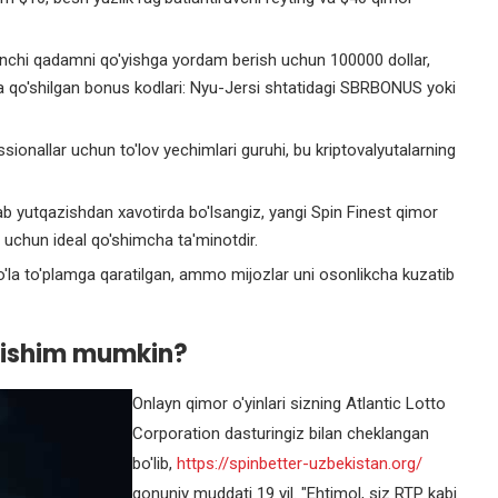
rinchi qadamni qo'yishga yordam berish uchun 100000 dollar,
a qo'shilgan bonus kodlari: Nyu-Jersi shtatidagi SBRBONUS yoki
ssionallar uchun to'lov yechimlari guruhi, bu kriptovalyutalarning
b yutqazishdan xavotirda bo'lsangiz, yangi Spin Finest qimor
iz uchun ideal qo'shimcha ta'minotdir.
o'la to'plamga qaratilgan, ammo mijozlar uni osonlikcha kuzatib
anishim mumkin?
Onlayn qimor o'yinlari sizning Atlantic Lotto
Corporation dasturingiz bilan cheklangan
bo'lib,
https://spinbetter-uzbekistan.org/
qonuniy muddati 19 yil. "Ehtimol, siz RTP kabi