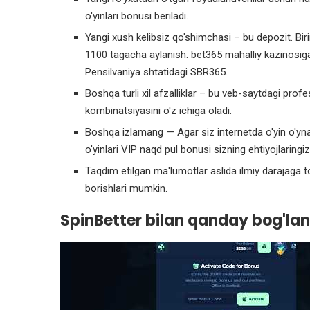
o'yinlari bonusi beriladi.
Yangi xush kelibsiz qo'shimchasi – bu depozit. Bi
1100 tagacha aylanish. bet365 mahalliy kazinosig
Pensilvaniya shtatidagi SBR365.
Boshqa turli xil afzalliklar – bu veb-saytdagi profe
kombinatsiyasini o'z ichiga oladi.
Boshqa izlamang — Agar siz internetda o'yin o'yna
o'yinlari VIP naqd pul bonusi sizning ehtiyojlaring
Taqdim etilgan ma'lumotlar aslida ilmiy darajaga t
borishlari mumkin.
SpinBetter bilan qanday bog'l