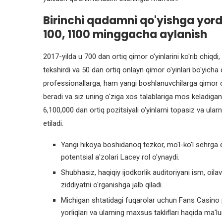
Birinchi qadamni qo'yishga yord
100, 1100 minggacha aylanish
2017-yilda u 700 dan ortiq qimor o'yinlarini ko'rib chiqdi,
tekshirdi va 50 dan ortiq onlayn qimor o'yinlari bo'yicha 
professionallarga, ham yangi boshlanuvchilarga qimor o'
beradi va siz uning o'ziga xos talablariga mos keladigan
6,100,000 dan ortiq pozitsiyali o'yinlarni topasiz va ul
etiladi.
Yangi hikoya boshidanoq tezkor, mo'l-ko'l sehrga eg
potentsial a'zolari Lacey rol o'ynaydi.
Shubhasiz, haqiqiy ijodkorlik auditoriyani ism, oilav
ziddiyatni o'rganishga jalb qiladi.
Michigan shtatidagi fuqarolar uchun Fans Casino 
yorliqlari va ularning maxsus takliflari haqida ma'