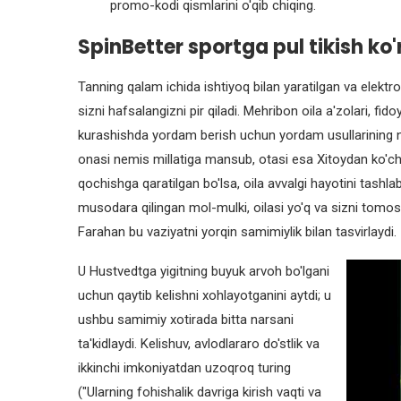
promo-kodi qismlarini o'qib chiqing.
SpinBetter sportga pul tikish ko'r
Tanning qalam ichida ishtiyoq bilan yaratilgan va elektron 
sizni hafsalangizni pir qiladi. Mehribon oila a'zolari, fid
kurashishda yordam berish uchun yordam usullarining namu
onasi nemis millatiga mansub, otasi esa Xitoydan ko'chi
qochishga qaratilgan bo'lsa, oila avvalgi hayotini tashla
musodara qilingan mol-mulki, oilasi yo'q va sizni tomosh
Farahan bu vaziyatni yorqin samimiylik bilan tasvirlaydi.
U Hustvedtga yigitning buyuk arvoh bo'lgani
uchun qaytib kelishni xohlayotganini aytdi; u
ushbu samimiy xotirada bitta narsani
ta'kidlaydi. Kelishuv, avlodlararo do'stlik va
ikkinchi imkoniyatdan uzoqroq turing
("Ularning fohishalik davriga kirish vaqti va