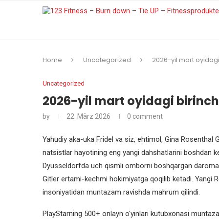
Home
Uncategorized
2026-yil mart oyidagi
Uncategorized
2026-yil mart oyidagi birinc
by
22. März 2026
0 comment
Yahudiy aka-uka Fridel va siz, ehtimol, Gina Rosenthal
natsistlar hayotining eng yangi dahshatlarini boshdan kech
Dyusseldorfda uch qismli omborni boshqargan daromad
Gitler ertami-kechmi hokimiyatga qoqilib ketadi.
Yangi R
insoniyatidan muntazam ravishda mahrum qilindi.
PlayStarning 500+ onlayn o'yinlari kutubxonasi muntaza