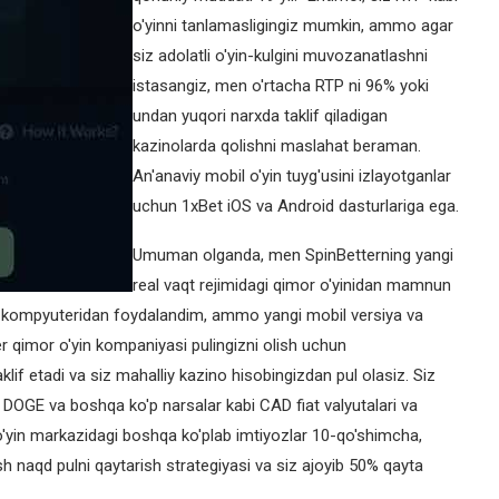
o'yinni tanlamasligingiz mumkin, ammo agar
siz adolatli o'yin-kulgini muvozanatlashni
istasangiz, men o'rtacha RTP ni 96% yoki
undan yuqori narxda taklif qiladigan
kazinolarda qolishni maslahat beraman.
An'anaviy mobil o'yin tuyg'usini izlayotganlar
uchun 1xBet iOS va Android dasturlariga ega.
Umuman olganda, men SpinBetterning yangi
real vaqt rejimidagi qimor o'yinidan mamnun
li kompyuteridan foydalandim, ammo yangi mobil versiya va
er qimor o'yin kompaniyasi pulingizni olish uchun
klif etadi va siz mahalliy kazino hisobingizdan pul olasiz. Siz
 DOGE va boshqa ko'p narsalar kabi CAD fiat valyutalari va
 o'yin markazidagi boshqa ko'plab imtiyozlar 10-qo'shimcha,
h naqd pulni qaytarish strategiyasi va siz ajoyib 50% qayta