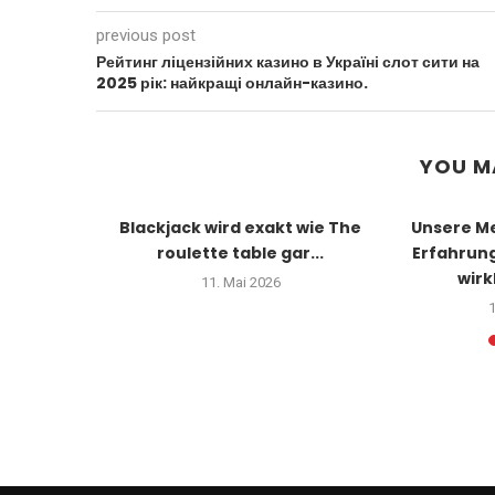
previous post
Рейтинг ліцензійних казино в Україні слот сити на
2025 рік: найкращі онлайн-казино.
YOU M
testen
Blackjack wird exakt wie The
Unsere Me
 part of
roulette table gar...
Erfahrun
...
wirkl
11. Mai 2026
1