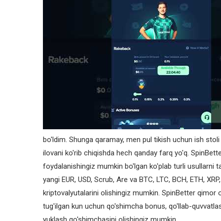
bo'ldim. Shunga qaramay, men pul tikish uchun ish sto
ilovani ko'rib chiqishda hech qanday farq yo'q. SpinBett
foydalanishingiz mumkin bo'lgan ko'plab turli usullarni ta
yangi EUR, USD, Scrub, Are va BTC, LTC, BCH, ETH, XRP,
kriptovalyutalarini olishingiz mumkin. SpinBetter qimor
tug'ilgan kun uchun qo'shimcha bonus, qo'llab-quvvatlas
yuklash qo'shimchasini olishingiz mumkin.