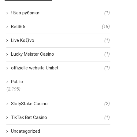
! Без рубрики
(1)
Bet365
(18)
Live Καζίνο
(1)
Lucky Meister Casino
(1)
offizielle website Unibet
(1)
Public
(2.195)
SlotyStake Casino
(2)
TikTak Bet Casino
(1)
Uncategorized