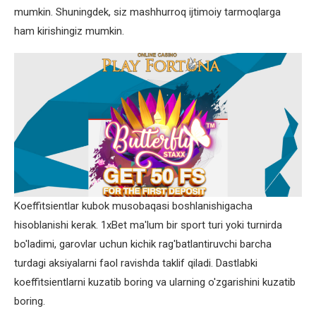
mumkin. Shuningdek, siz mashhurroq ijtimoiy tarmoqlarga
ham kirishingiz mumkin.
Koeffitsientlar kubok musobaqasi boshlanishigacha
hisoblanishi kerak. 1xBet ma'lum bir sport turi yoki turnirda
bo'ladimi, garovlar uchun kichik rag'batlantiruvchi barcha
turdagi aksiyalarni faol ravishda taklif qiladi. Dastlabki
koeffitsientlarni kuzatib boring va ularning o'zgarishini kuzatib
boring.