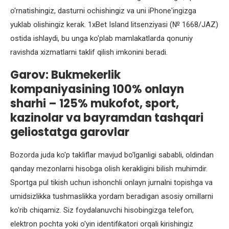
o'rnatishingiz, dasturni ochishingiz va uni iPhone'ingizga
yuklab olishingiz kerak. 1xBet Island litsenziyasi (№ 1668/JAZ)
ostida ishlaydi, bu unga ko'plab mamlakatlarda qonuniy
ravishda xizmatlarni taklif qilish imkonini beradi.
Garov: Bukmekerlik
kompaniyasining 100% onlayn
sharhi – 125% mukofot, sport,
kazinolar va bayramdan tashqari
geliostatga garovlar
Bozorda juda ko'p takliflar mavjud bo'lganligi sababli, oldindan
qanday mezonlarni hisobga olish kerakligini bilish muhimdir.
Sportga pul tikish uchun ishonchli onlayn jurnalni topishga va
umidsizlikka tushmaslikka yordam beradigan asosiy omillarni
ko'rib chiqamiz. Siz foydalanuvchi hisobingizga telefon,
elektron pochta yoki o'yin identifikatori orqali kirishingiz