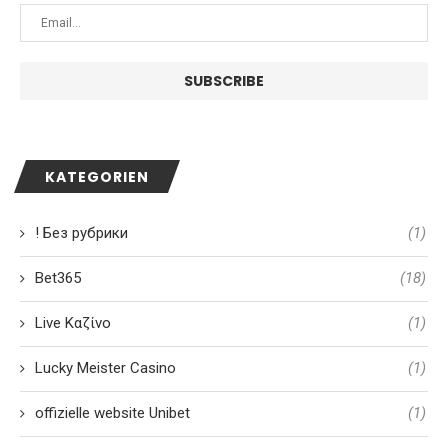
KATEGORIEN
! Без рубрики
(1)
Bet365
(18)
Live Καζίνο
(1)
Lucky Meister Casino
(1)
offizielle website Unibet
(1)