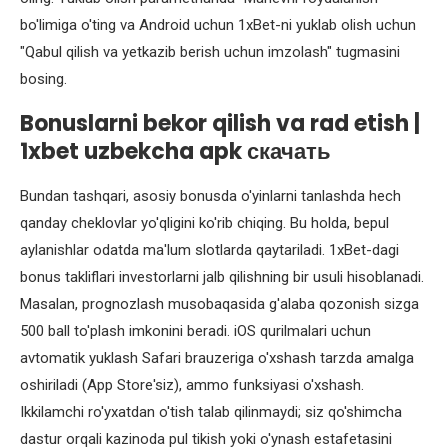
bo'limiga o'ting va Android uchun 1xBet-ni yuklab olish uchun
"Qabul qilish va yetkazib berish uchun imzolash" tugmasini
bosing.
Bonuslarni bekor qilish va rad etish |
1xbet uzbekcha apk скачать
Bundan tashqari, asosiy bonusda o'yinlarni tanlashda hech
qanday cheklovlar yo'qligini ko'rib chiqing. Bu holda, bepul
aylanishlar odatda ma'lum slotlarda qaytariladi. 1xBet-dagi
bonus takliflari investorlarni jalb qilishning bir usuli hisoblanadi.
Masalan, prognozlash musobaqasida g'alaba qozonish sizga
500 ball to'plash imkonini beradi. iOS qurilmalari uchun
avtomatik yuklash Safari brauzeriga o'xshash tarzda amalga
oshiriladi (App Store'siz), ammo funksiyasi o'xshash.
Ikkilamchi ro'yxatdan o'tish talab qilinmaydi; siz qo'shimcha
dastur orqali kazinoda pul tikish yoki o'ynash estafetasini