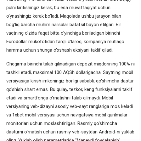
pulni kiritishingiz kerak, bu esa muvaffaqiyat uchun
o'ynashingiz kerak bo'ladi. Maqolada ushbu jarayon bilan
bog'liq barcha muhim narsalar batafsil bayon etilgan.
Bir
vaqtning o'zida faqat bitta o'yinchiga beriladigan birinchi
Eurodollar mukofotidan farqli o'laroq, kompaniya mutlaqo
hamma uchun shunga o'xshash aksiyani taklif qiladi.
Chegirma birinchi talab qilinadigan depozit miqdorining 100% ni
tashkil etadi, maksimal 100 AQSh dollarigacha. Saytning mobil
versiyasiga kirish imkoningiz borligi sababli, qo'shimcha dastur
qo'shish shart emas. Bu qulay, tezkor, keng funksiyalarni taklif
etadi va smartfonga o'rnatishni talab qilmaydi. Mobil
versiyaning veb-dizayni asosiy veb-sayt ranglariga mos keladi
va 1xbet mobil versiyasi uchun navigatsiya mobil qurilmalar
monitorlari uchun moslashtirilgan. Rasmiy qo'shimcha
dasturni o'rnatish uchun rasmiy veb-saytdan Android-ni yuklab
oling. Yuklab olish parametrlarida "Manevrli foydalanish"