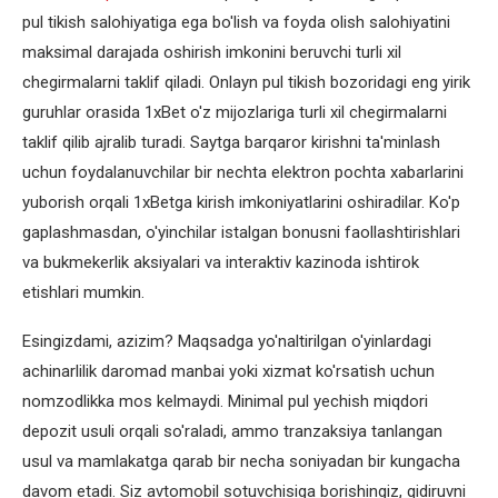
pul tikish salohiyatiga ega bo'lish va foyda olish salohiyatini
maksimal darajada oshirish imkonini beruvchi turli xil
chegirmalarni taklif qiladi. Onlayn pul tikish bozoridagi eng yirik
guruhlar orasida 1xBet o'z mijozlariga turli xil chegirmalarni
taklif qilib ajralib turadi. Saytga barqaror kirishni ta'minlash
uchun foydalanuvchilar bir nechta elektron pochta xabarlarini
yuborish orqali 1xBetga kirish imkoniyatlarini oshiradilar. Ko'p
gaplashmasdan, o'yinchilar istalgan bonusni faollashtirishlari
va bukmekerlik aksiyalari va interaktiv kazinoda ishtirok
etishlari mumkin.
Esingizdami, azizim? Maqsadga yo'naltirilgan o'yinlardagi
achinarlilik daromad manbai yoki xizmat ko'rsatish uchun
nomzodlikka mos kelmaydi. Minimal pul yechish miqdori
depozit usuli orqali so'raladi, ammo tranzaksiya tanlangan
usul va mamlakatga qarab bir necha soniyadan bir kungacha
davom etadi. Siz avtomobil sotuvchisiga borishingiz, qidiruvni