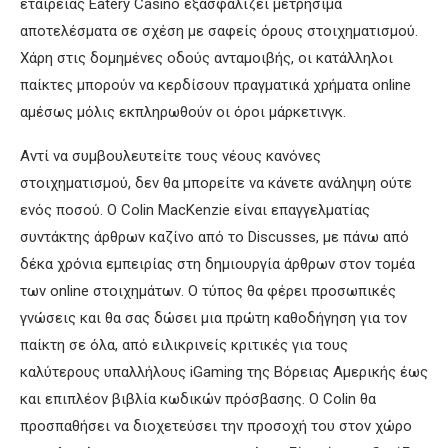
εταιρείας Eatery Casino εξασφαλίζει μετρήσιμα
αποτελέσματα σε σχέση με σαφείς όρους στοιχηματισμού.
Χάρη στις δομημένες οδούς ανταμοιβής, οι κατάλληλοι
παίκτες μπορούν να κερδίσουν πραγματικά χρήματα online
αμέσως μόλις εκπληρωθούν οι όροι μάρκετινγκ.
Αντί να συμβουλευτείτε τους νέους κανόνες
στοιχηματισμού, δεν θα μπορείτε να κάνετε ανάληψη ούτε
ενός ποσού. Ο Colin MacKenzie είναι επαγγελματίας
συντάκτης άρθρων καζίνο από το Discusses, με πάνω από
δέκα χρόνια εμπειρίας στη δημιουργία άρθρων στον τομέα
των online στοιχημάτων. Ο τύπος θα φέρει προσωπικές
γνώσεις και θα σας δώσει μια πρώτη καθοδήγηση για τον
παίκτη σε όλα, από ειλικρινείς κριτικές για τους
καλύτερους υπαλλήλους iGaming της Βόρειας Αμερικής έως
και επιπλέον βιβλία κωδικών πρόσβασης. Ο Colin θα
προσπαθήσει να διοχετεύσει την προσοχή του στον χώρο