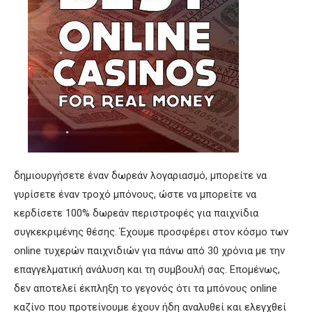
δημιουργήσετε έναν δωρεάν λογαριασμό, μπορείτε να
γυρίσετε έναν τροχό μπόνους, ώστε να μπορείτε να
κερδίσετε 100% δωρεάν περιστροφές για παιχνίδια
συγκεκριμένης θέσης. Έχουμε προσφέρει στον κόσμο των
online τυχερών παιχνιδιών για πάνω από 30 χρόνια με την
επαγγελματική ανάλυση και τη συμβουλή σας. Επομένως,
δεν αποτελεί έκπληξη το γεγονός ότι τα μπόνους online
καζίνο που προτείνουμε έχουν ήδη αναλυθεί και ελεγχθεί