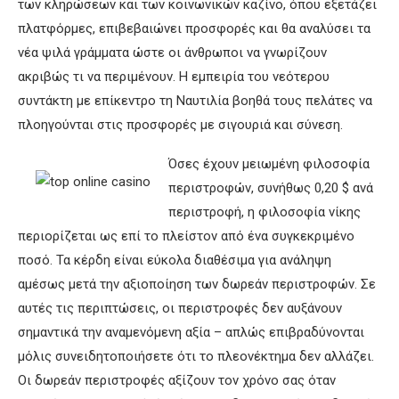
των κληρώσεων και των κοινωνικών καζίνο, όπου εξετάζει
πλατφόρμες, επιβεβαιώνει προσφορές και θα αναλύσει τα
νέα ψιλά γράμματα ώστε οι άνθρωποι να γνωρίζουν
ακριβώς τι να περιμένουν. Η εμπειρία του νεότερου
συντάκτη με επίκεντρο τη Ναυτιλία βοηθά τους πελάτες να
πλοηγούνται στις προσφορές με σιγουριά και σύνεση.
Όσες έχουν μειωμένη φιλοσοφία
περιστροφών, συνήθως 0,20 $ ανά
περιστροφή, η φιλοσοφία νίκης
περιορίζεται ως επί το πλείστον από ένα συγκεκριμένο
ποσό. Τα κέρδη είναι εύκολα διαθέσιμα για ανάληψη
αμέσως μετά την αξιοποίηση των δωρεάν περιστροφών. Σε
αυτές τις περιπτώσεις, οι περιστροφές δεν αυξάνουν
σημαντικά την αναμενόμενη αξία – απλώς επιβραδύνονται
μόλις συνειδητοποιήσετε ότι το πλεονέκτημα δεν αλλάζει.
Οι δωρεάν περιστροφές αξίζουν τον χρόνο σας όταν