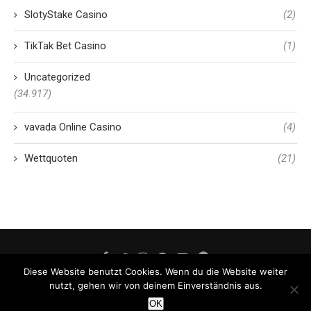
SlotyStake Casino
(2)
TikTak Bet Casino
(1)
Uncategorized
(34.917)
vavada Online Casino
(4)
Wettquoten
(21)
Diese Website benutzt Cookies. Wenn du die Website weiter
nutzt, gehen wir von deinem Einverständnis aus.
OK
@2020 - All Right Reserved. Designed and Developed by Meoso GmbH