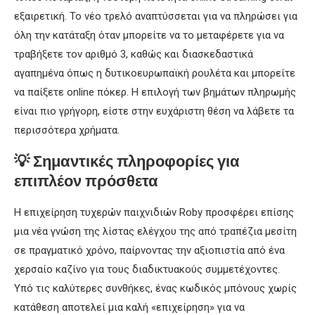
εξαιρετική. Το νέο τρελό αναπτύσσεται για να πληρώσει για
όλη την κατάταξη όταν μπορείτε να το μεταφέρετε για να
τραβήξετε τον αριθμό 3, καθώς και διασκεδαστικά
αγαπημένα όπως η δυτικοευρωπαϊκή ρουλέτα και μπορείτε
να παίξετε online πόκερ. Η επιλογή των βημάτων πληρωμής
είναι πιο γρήγορη, είστε στην ευχάριστη θέση να λάβετε τα
περισσότερα χρήματα.
💡 Σημαντικές πληροφορίες για
επιπλέον πρόσθετα
Η επιχείρηση τυχερών παιχνιδιών Roby προσφέρει επίσης
μια νέα γνώση της λίστας ελέγχου της από τραπέζια μεσίτη
σε πραγματικό χρόνο, παίρνοντας την αξιοπιστία από ένα
χερσαίο καζίνο για τους διαδικτυακούς συμμετέχοντες.
Υπό τις καλύτερες συνθήκες, ένας κωδικός μπόνους χωρίς
κατάθεση αποτελεί μια καλή «επιχείρηση» για να