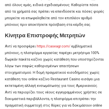
από όλους εμάς, ειδικά σχεδιασμένους. Καθορίστε πόσα
από τα χρήματά σας πρέπει να επενδύσετε και πόσες φορές
μπορείτε να επωφεληθείτε από τον επιπλέον αριθμό
μπόνους πριν αποκτήσετε πρόσβαση στα κέρδη σας.
Κίνητρα Επιστροφής Μετρητών
Αντί να προσφέρει
https://caseagr.com/
εμβληματικά
μπόνους, η πλατφόρμα εργασίας παρέχει μετρήσιμα 100%
δωρεάν πακέτα καζίνο χωρίς κατάθεση που υποστηρίζονται
λόγω των σαφώς καθορισμένων απαιτήσεων
στοιχηματισμού. Η δομή πραγματικού εισοδήματος χωρίς
κατάθεση του online καζίνο Restaurant Casino εισάγει μια
εκτεταμένη αλλαγή ενσωμάτωσης για τους Αμερικανούς.
Αντί να περιορίζει τους νέους εγγεγραμμένους χρήστες σε
δοκιμαστικά περιβάλλοντα, η πλατφόρμα επιτρέπει την
πραγματική συμμετοχή στις θύρες για να δοκιμάσουν online