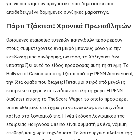
για να αποκτήσουν πραγματικό εισόδημα κάτω από
αποδεδειγμένα δομημένες συνθήκες μάρκετινγκ.
Πάρτι Τζάκποτ: Χρονικά Πρωταθλητών
Ορισμένες εταιρείες τυχερών παιχνιδιών προσφέρουν
στους συμμετέχοντες ένα μικρό μπόνους μόνο για την
εκτέλεση μιας συνδρομής, ωστόσο, το Χόλιγουντ δεν
υποστηρίζει αυτό το είδος προσφοράς αυτή τη στιγμή. Το
Hollywood Casino υποστηρίζεται από την PENN Amusement,
την ίδια ομάδα που διαχειρίζεται μια σειρά από μεγάλες
εταιρείες τυχερών παιχνιδιών σε όλη τη χώρα. Η PENN
διαθέτει επίσης το TheScore Wager, το οποίο προσφέρει
online αθλητικό στοίχημα για να ανακαλύψετε παιχνίδια
καζίνο στο λογισμικό της. Η νέα έκδοση λογισμικού της
εταιρείας Hollywood Casino είναι συμβατή με ένα, νόμιμη,
σταθερή και χωρίς τεχνάσματα. Το λειτουργικό πλαίσιο της