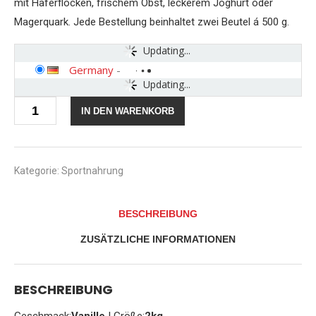
mit Haferflocken, frischem Obst, leckerem Joghurt oder
Magerquark. Jede Bestellung beinhaltet zwei Beutel á 500 g.
Updating...
Germany
-
Updating...
Weider
IN DEN WARENKORB
Protein
80
Plus
Eiweißpulver,
Vanille,
Kategorie:
Sportnahrung
Low-
Carb,
Mehrkomponenten
BESCHREIBUNG
Casein
Whey
ZUSÄTZLICHE INFORMATIONEN
Mix
für
Proteinshakes,
2kg
BESCHREIBUNG
Menge
Geschmack:
Vanille
| Größe:
2kg