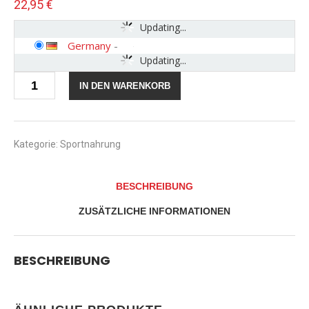
22,95
€
Updating...
Germany
-
Updating...
Muscle
IN DEN WARENKORB
Care
supplements
I-
NC,
Muscle
Kategorie:
Sportnahrung
Care
Final
Cuts
BESCHREIBUNG
90TAB,
200
ZUSÄTZLICHE INFORMATIONEN
mg
Koffein
pro
Portion,
BESCHREIBUNG
Erhöhung
der
Fettreduktion…
Menge