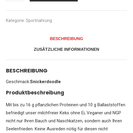
Larry's
Complete
Cookie
Proteinkeks
Kategorie:
Sportnahrung
Proteinriegel
Eiweiß
-
BESCHREIBUNG
Snickerdoodle
-
ZUSÄTZLICHE INFORMATIONEN
Zimtplätzchen
12x113
g
Menge
BESCHREIBUNG
Geschmack:
Snickerdoodle
Produktbeschreibung
Mit bis zu 16 g pflanzlichen Proteinen und 10 g Ballaststoffen
befriedigt unser milchfreier Keks ohne Ei, Veganer und NGP
nicht nur Ihren Bauch und Naschkatzen, sondern auch Ihren
Seelenfrieden. Keine Ausreden nötig für diesen nicht