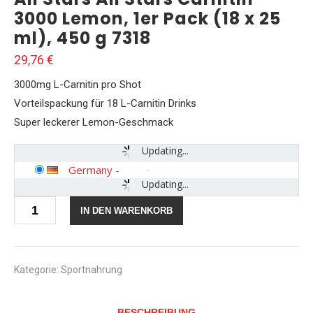
3000 Lemon, 1er Pack (18 x 25
ml), 450 g 7318
29,76
€
3000mg L-Carnitin pro Shot
Vorteilspackung für 18 L-Carnitin Drinks
Super leckerer Lemon-Geschmack
Updating...
Germany
-
Updating...
All
IN DEN WARENKORB
Stars
All
Stars
Carnitin
3000
Kategorie:
Sportnahrung
Lemon,
1er
Pack
BESCHREIBUNG