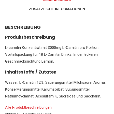
(18
x
ZUSÄTZLICHE INFORMATIONEN
25
ml),
450
g
BESCHREIBUNG
7318
Menge
Produktbeschreibung
L-carnitin Konzentrat mit 3000mg L-Carnitin pro Portion.
Vorteilspackung für 18 L-Carnitin Drinks. In der leckeren
Geschmacksrichtung Lemon.
Inhaltsstoffe / Zutaten
Wasser, L-Carnitin 12%, Säuerungsmittel Milchsäure, Aroma,
Konservierungsmittel Kaliumsorbat, Süßungsmittel
Natriumcyclamat, Acesulfam K, Sucralose und Saccharin.
Alle Produktbeschreibungen