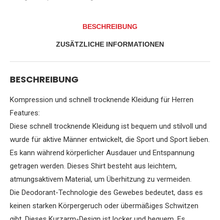
Drying
Shirt
Gym
BESCHREIBUNG
Training
Running
ZUSÄTZLICHE INFORMATIONEN
Sportswear
Menge
BESCHREIBUNG
Kompression und schnell trocknende Kleidung für Herren
Features:
Diese schnell trocknende Kleidung ist bequem und stilvoll und
wurde für aktive Männer entwickelt, die Sport und Sport lieben.
Es kann während körperlicher Ausdauer und Entspannung
getragen werden. Dieses Shirt besteht aus leichtem,
atmungsaktivem Material, um Überhitzung zu vermeiden.
Die Deodorant-Technologie des Gewebes bedeutet, dass es
keinen starken Körpergeruch oder übermäßiges Schwitzen
gibt. Dieses Kurzarm-Design ist locker und bequem. Es