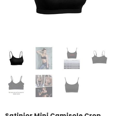
Satinior Mini Camisole Crop