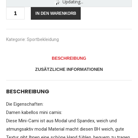
Updating...
Satinior
IN DEN WARENKORB
Mini
Camisole
Crop
Top
Drahtloser
Kategorie:
Sportbekleidung
BH
Gepolsterter
Riemen
BESCHREIBUNG
Cami
BH,
ZUSÄTZLICHE INFORMATIONEN
Schwarz
Menge
BESCHREIBUNG
Die Eigenschaften:
Damen kabellos mini camis:
Diese Mini-Cami ist aus Modal und Spandex, weich und
atmungsaktiv modal Material macht diesen BH weich, gute
Textur gibt Ihnen eine schöne Hand fühlen, bequem zu tragen