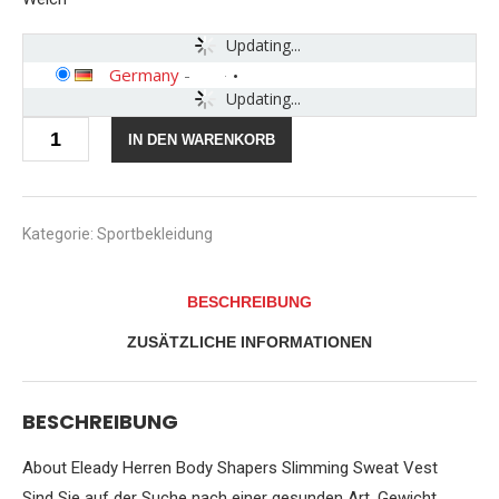
Updating...
Germany
-
Updating...
Herren
IN DEN WARENKORB
Taillentrainer
mit
Reißverschluss,
für
Gewichtsverlust,
Kategorie:
Sportbekleidung
heißes
Schwitzen,
Körperformer,
BESCHREIBUNG
Neopren,
Saunaanzug…
ZUSÄTZLICHE INFORMATIONEN
Menge
BESCHREIBUNG
About Eleady Herren Body Shapers Slimming Sweat Vest
Sind Sie auf der Suche nach einer gesunden Art, Gewicht