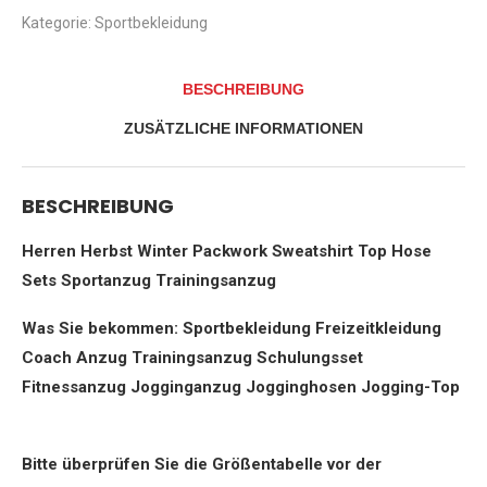
Sweatshirt
Kategorie:
Sportbekleidung
+
Hosen
Sport
BESCHREIBUNG
Tarnung
Tankshirt
ZUSÄTZLICHE INFORMATIONEN
Sets
Sportkleidung
Männer…
Menge
BESCHREIBUNG
Herren Herbst Winter Packwork Sweatshirt Top Hose
Sets Sportanzug Trainingsanzug
Was Sie bekommen: Sportbekleidung Freizeitkleidung
Coach Anzug Trainingsanzug Schulungsset
Fitnessanzug Jogginganzug Jogginghosen Jogging-Top
Bitte überprüfen Sie die Größentabelle vor der