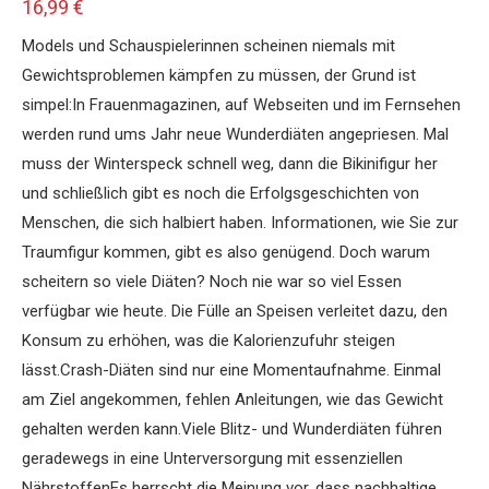
16,99
€
Models und Schauspielerinnen scheinen niemals mit
Gewichtsproblemen kämpfen zu müssen, der Grund ist
simpel:In Frauenmagazinen, auf Webseiten und im Fernsehen
werden rund ums Jahr neue Wunderdiäten angepriesen. Mal
muss der Winterspeck schnell weg, dann die Bikinifigur her
und schließlich gibt es noch die Erfolgsgeschichten von
Menschen, die sich halbiert haben. Informationen, wie Sie zur
Traumfigur kommen, gibt es also genügend. Doch warum
scheitern so viele Diäten? Noch nie war so viel Essen
verfügbar wie heute. Die Fülle an Speisen verleitet dazu, den
Konsum zu erhöhen, was die Kalorienzufuhr steigen
lässt.Crash-Diäten sind nur eine Momentaufnahme. Einmal
am Ziel angekommen, fehlen Anleitungen, wie das Gewicht
gehalten werden kann.Viele Blitz- und Wunderdiäten führen
geradewegs in eine Unterversorgung mit essenziellen
NährstoffenEs herrscht die Meinung vor, dass nachhaltige