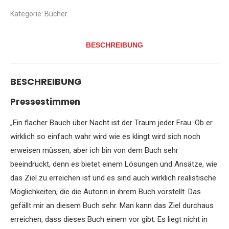
57
Jahre
Kategorie:
Bücher
altes
Model
enthüllt:
BESCHREIBUNG
Mit
welchen
Blitz-
Diäten
BESCHREIBUNG
Sie
schnell
Pressestimmen
schlank
werden
können
„Ein flacher Bauch über Nacht ist der Traum jeder Frau. Ob er
und…
wirklich so einfach wahr wird wie es klingt wird sich noch
Menge
erweisen müssen, aber ich bin von dem Buch sehr
beeindruckt, denn es bietet einem Lösungen und Ansätze, wie
das Ziel zu erreichen ist und es sind auch wirklich realistische
Möglichkeiten, die die Autorin in ihrem Buch vorstellt. Das
gefällt mir an diesem Buch sehr. Man kann das Ziel durchaus
erreichen, dass dieses Buch einem vor gibt. Es liegt nicht in