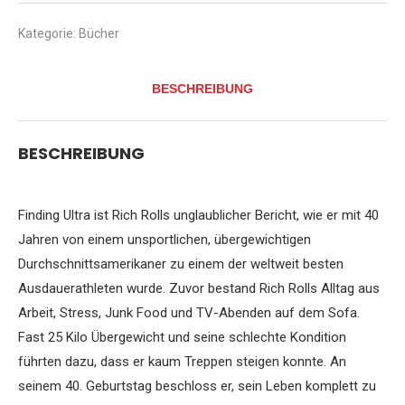
meine
Midlife-
Kategorie:
Bücher
Krise
überwand
und
BESCHREIBUNG
einer
der
fittesten
Männer
BESCHREIBUNG
der
Welt
wurde
Menge
Finding Ultra ist Rich Rolls unglaublicher Bericht, wie er mit 40
Jahren von einem unsportlichen, übergewichtigen
Durchschnittsamerikaner zu einem der weltweit besten
Ausdauerathleten wurde. Zuvor bestand Rich Rolls Alltag aus
Arbeit, Stress, Junk Food und TV-Abenden auf dem Sofa.
Fast 25 Kilo Übergewicht und seine schlechte Kondition
führten dazu, dass er kaum Treppen steigen konnte. An
seinem 40. Geburtstag beschloss er, sein Leben komplett zu