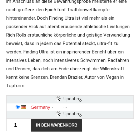
im Anschluss an diese Bewährungsprobe meisterte er eine
noch größere: den Epic5 fünf Triathlonwettkämpfe
hintereinander. Doch Finding Ultra ist viel mehr als ein
packender Blick auf atemberaubende athletische Leistungen.
Rich Rolls erstaunliche körperliche und geistige Verwandlung
beweist, dass in jedem das Potential steckt, ultra-fit zu
werden. Finding Ultra ist ein inspirierender Bericht über ein
intensives Leben, noch intensiveres Schwimmen, Radfahren
und Rennen, das dich am Ende überzeugt: die Willenskraft
kennt keine Grenzen. Brendan Brazier, Autor von Vegan in
Topform
Updating...
Germany
-
Updating...
Finding
IN DEN WARENKORB
Ultra:
Wie
ich