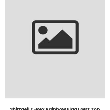
Shirtgeil T-Rex Rainbow Flag LGBT Top