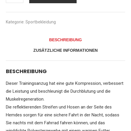
clothes
Trainingsanzug
für
Fitness-
Kategorie:
Sportbekleidung
Bekleidung
Kurzärmelige
Radsportbekleidung
BESCHREIBUNG
für
Herren
ZUSÄTZLICHE INFORMATIONEN
tragen…
Menge
BESCHREIBUNG
Dieser Trainingsanzug hat eine gute Kompression, verbessert
die Leistung und beschleunigt die Durchblutung und die
Muskelregeneration.
Die reflektierenden Streifen und Hosen an der Seite des
Hemdes sorgen für eine sichere Fahrt in der Nacht, sodass
Sie nachts mit dem Fahrrad fahren können, und das
winddichte Polyestergewebe mit einem warmen Futter